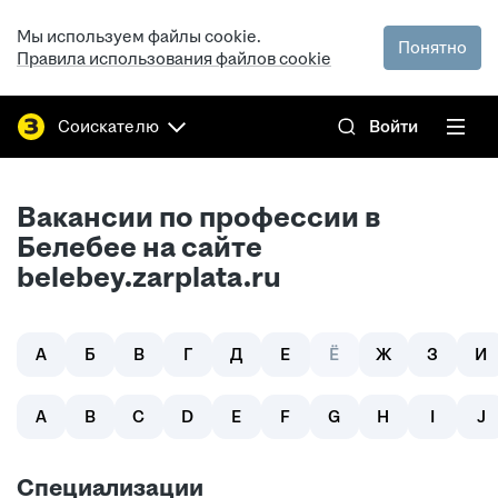
Мы используем файлы cookie.
Понятно
Правила использования файлов cookie
Соискателю
Войти
Вакансии по профессии в
Белебее на сайте
belebey.zarplata.ru
А
Б
В
Г
Д
Е
Ё
Ж
З
И
A
B
C
D
E
F
G
H
I
J
Специализации